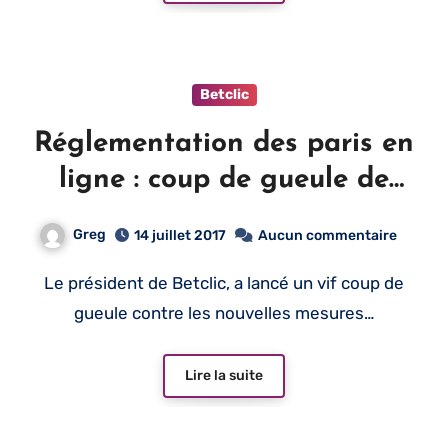
Betclic
Réglementation des paris en
ligne : coup de gueule de
BetClic
Greg
14 juillet 2017
Aucun commentaire
Le président de Betclic, a lancé un vif coup de
gueule contre les nouvelles mesures…
Lire la suite