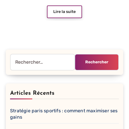
Lire la suite
Rechercher :
Articles Récents
Stratégie paris sportifs : comment maximiser ses
gains