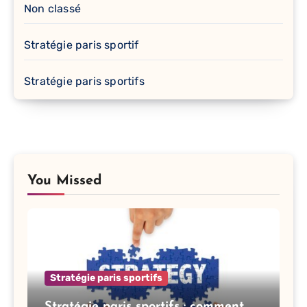
Non classé
Stratégie paris sportif
Stratégie paris sportifs
You Missed
Stratégie paris sportifs
Stratégie paris sportifs : comment