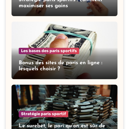
maximiser ses gains
Les bases des paris sportifs
Bonus des sites de paris en ligne :
lesquels choisir ?
Stratégie paris sportif
Le surebet, le pari qu’on est sûr de