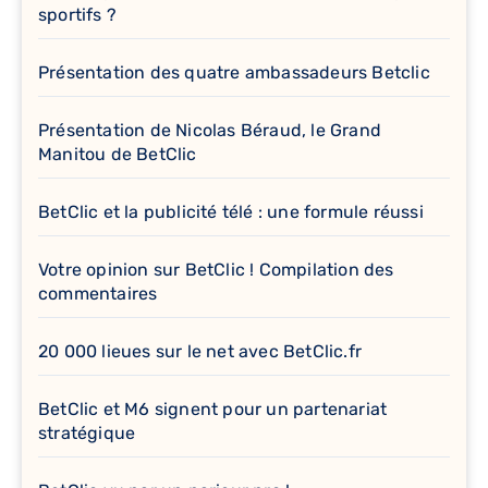
sportifs ?
Présentation des quatre ambassadeurs Betclic
Présentation de Nicolas Béraud, le Grand
Manitou de BetClic
BetClic et la publicité télé : une formule réussi
Votre opinion sur BetClic ! Compilation des
commentaires
20 000 lieues sur le net avec BetClic.fr
BetClic et M6 signent pour un partenariat
stratégique