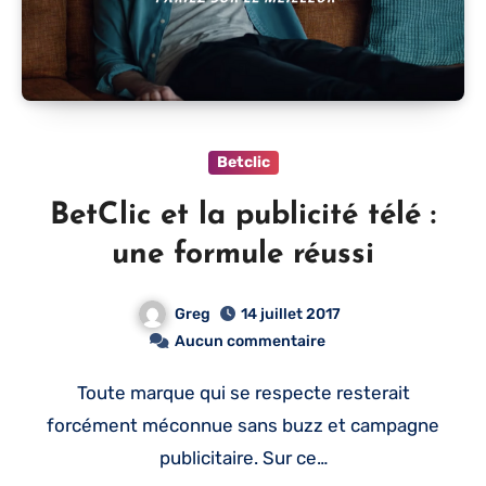
Betclic
BetClic et la publicité télé :
une formule réussi
Greg
14 juillet 2017
Aucun commentaire
Toute marque qui se respecte resterait
forcément méconnue sans buzz et campagne
publicitaire. Sur ce…