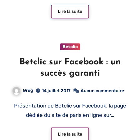
Lire la suite
Betclic
Betclic sur Facebook : un
succès garanti
Greg
14 juillet 2017
Aucun commentaire
Présentation de Betclic sur Facebook, la page
dédiée du site de paris en ligne sur…
Lire la suite