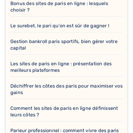
Bonus des sites de paris en ligne : lesquels
choisir ?
Le surebet, le pari qu’on est sûr de gagner !
Gestion bankroll paris sportifs, bien gérer votre
capital
Les sites de paris en ligne : présentation des
meilleurs plateformes
Déchiffrer les côtes des paris pour maximiser vos
gains
Comment les sites de paris en ligne définissent
leurs côtes ?
Parieur professionnel : comment vivre des paris