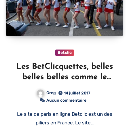
Betclic
Les BetClicquettes, belles
belles belles comme le
jour…
Greg
14 juillet 2017
Aucun commentaire
Le site de paris en ligne Betclic est un des
piliers en France. Le site…