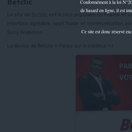
Betclic
Conformément à la loi N°201
de hasard en ligne, il est i
Le site de
Betclic
est le plus populaire en France et on
interface agréable, appli fluide et communication
Ce site est donc réservé ex
Sony Anderson.
La devise de Betclic « Pariez sur le meilleur » !