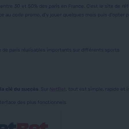
e entre 30 et 50% des paris en France. C’est le site de r
ce au code promo, d’y jouer quelques mois puis d’opter p
re de paris réalisables importants sur différents sports
 la clé du succès
. Sur
NetBet
, tout est simple, rapide et in
terface des plus fonctionnels.