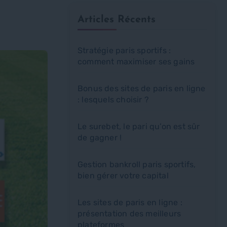
Articles Récents
Stratégie paris sportifs :
comment maximiser ses gains
Bonus des sites de paris en ligne
: lesquels choisir ?
Le surebet, le pari qu’on est sûr
de gagner !
Gestion bankroll paris sportifs,
bien gérer votre capital
Les sites de paris en ligne :
présentation des meilleurs
plateformes