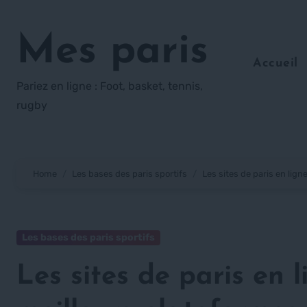
Aller
au
Mes paris
contenu
Accueil
principal
Pariez en ligne : Foot, basket, tennis,
rugby
Home
Les bases des paris sportifs
Les sites de paris en lign
Les bases des paris sportifs
Les sites de paris en 