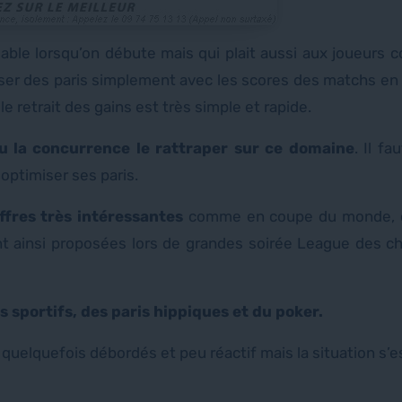
réable lorsqu’on débute mais qui plait aussi aux joueurs c
iser des paris simplement avec les scores des matchs en d
t le retrait des gains est très simple et rapide.
u la concurrence le rattraper sur ce domaine
. Il f
optimiser ses paris.
ffres très intéressantes
comme en coupe du monde, o
nt ainsi proposées lors de grandes soirée League des 
is sportifs, des paris hippiques et du poker.
st quelquefois débordés et peu réactif mais la situation s’