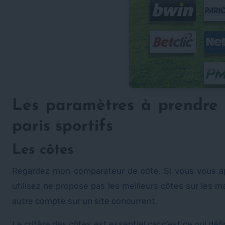
Les paramètres à prendre 
paris sportifs
Les côtes
Regardez mon comparateur de côte. Si vous vous ap
utilisez ne propose pas les meilleurs côtes sur les ma
autre compte sur un site concurrent.
Le critère des côtes est essentiel car c’est ce qui dé