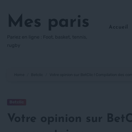
Aller
au
Mes paris
contenu
Accueil
principal
Pariez en ligne : Foot, basket, tennis,
rugby
Home
Betclic
Votre opinion sur BetClic ! Compilation des c
Betclic
Votre opinion sur BetC