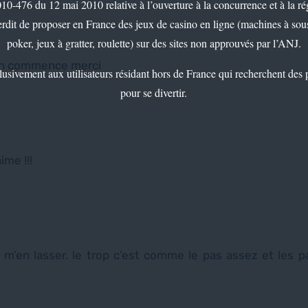
0-476 du 12 mai 2010 relative à l’ouverture à la concurrence et à la rég
nterdit de proposer en France des jeux de casino en ligne (machines à sou
poker, jeux à gratter, roulette) sur des sites non approuvés par l’ANJ.
atch commence merci
clusivement aux utilisateurs résidant hors de France qui recherchent des 
pour se divertir.
ime !!!
’en lasser. le trop c’est comme le pas assez et les pa