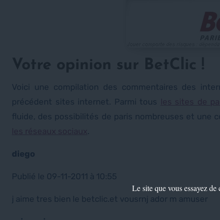
Votre opinion sur BetClic !
Voici une compilation des commentaires des inter
précédent sites internet. Parmi tous
les sites de pa
fluide, des possibilités de paris nombreuses et une
les réseaux sociaux
.
diego
Publié le 09-11-2011 à 10:55
Le site que vous essayez de c
j aime tres bien le betclic.et vousrnj ador m amuser