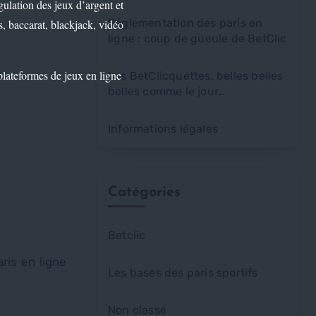
ulation des jeux d’argent et
Réglementation des paris en
s, baccarat, blackjack, vidéo
ligne : coup de gueule de BetClic
plateformes de jeux en ligne
Les BetClicquettes, belles belles
belles comme le jour…
Informations légales
Catégories
Betclic
ris en ligne
Les bases des paris sportifs
Non classé