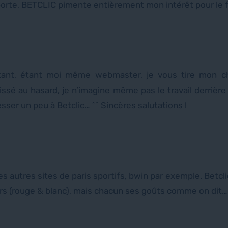
porte, BETCLIC pimente entièrement mon intérêt pour le f
instant, étant moi même webmaster, je vous tire mon c
issé au hasard, je n’imagine même pas le travail derrière
esser un peu à Betclic… ^^ Sincères salutations !
les autres sites de paris sportifs, bwin par exemple. Betclic
leurs (rouge & blanc), mais chacun ses goûts comme on dit…