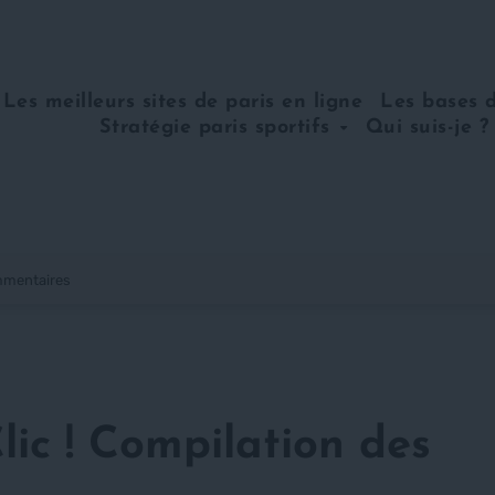
Les meilleurs sites de paris en ligne
Les bases d
Stratégie paris sportifs
Qui suis-je ?
ommentaires
lic ! Compilation des