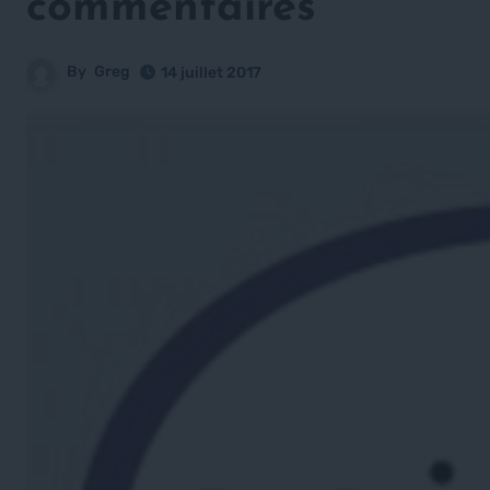
commentaires
By
Greg
14 juillet 2017