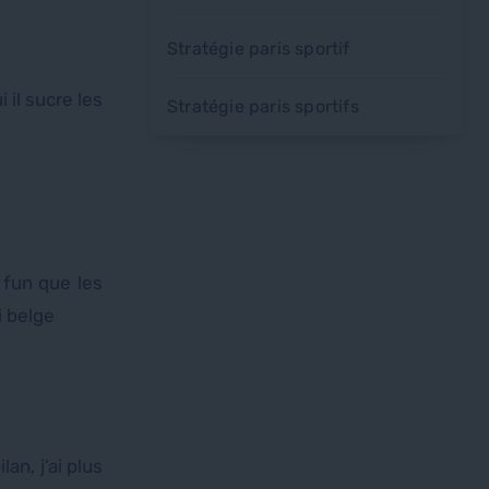
Stratégie paris sportif
 il sucre les
Stratégie paris sportifs
 fun que les
i belge
an, j’ai plus