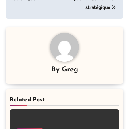
l’article
stratégique
By
Greg
Related Post