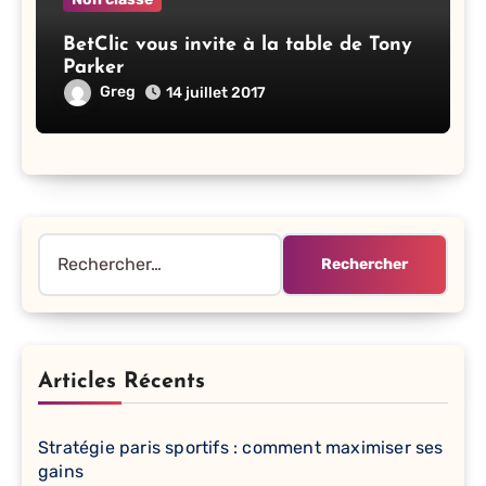
BetClic vous invite à la table de Tony
Parker
Greg
14 juillet 2017
Rechercher :
Articles Récents
Stratégie paris sportifs : comment maximiser ses
gains