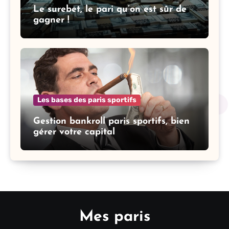
Le surebet, le pari qu’on est sûr de
gagner !
Les bases des paris sportifs
Gestion bankroll paris sportifs, bien
gérer votre capital
Mes paris