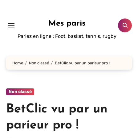
Aller
au
contenu
Mes paris
principal
Pariez en ligne : Foot, basket, tennis, rugby
Home
Non classé
BetClic vu par un parieur pro !
Non classé
BetClic vu par un
parieur pro !