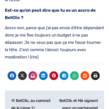
Est-ce qu’on peut dire que tu es un accro de
BetClic ?
Accro non, parce que j’ai pas envie d’être dépendant
donc je me fixe toujours un budget à ne pas
dépasser. Je ne veux pas que ça me fasse tourner
la tête. C’est comme l’alcool, toujours avec
modération ! (rire)
Navigation
BetClic, au sommet
BetClic et M6 signent
de
de la Ligue 1 !
pour un partenariat