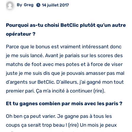
By
Greg
14 juillet 2017
Pourquoi as-tu choisi BetClic plutôt qu’un autre
opérateur ?
Parce que le bonus est vraiment intéressant donc
je me suis lancé. Avant je pariais sur les scores des
matchs de foot avec mes potes et à force de viser
juste je me suis dis que je pouvais amasser pas mal
d’argents sur BetClic. D’ailleurs, j’ai gagné mon tout
premier pari. Ça m’a incité à continuer (rire).
Et tu gagnes combien par mois avec les paris ?
Oh ben ça peut varier. Je gagne pas à tous les
coups ça serait trop beau ! (rire) Un mois je peux