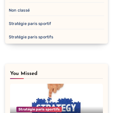
Non classé
Stratégie paris sportif
Stratégie paris sportifs
You Missed
Stratégie paris sportifs