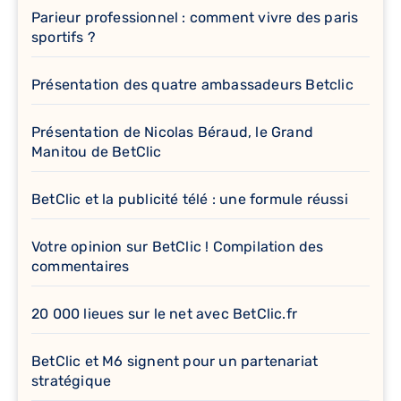
Parieur professionnel : comment vivre des paris
sportifs ?
Présentation des quatre ambassadeurs Betclic
Présentation de Nicolas Béraud, le Grand
Manitou de BetClic
BetClic et la publicité télé : une formule réussi
Votre opinion sur BetClic ! Compilation des
commentaires
20 000 lieues sur le net avec BetClic.fr
BetClic et M6 signent pour un partenariat
stratégique