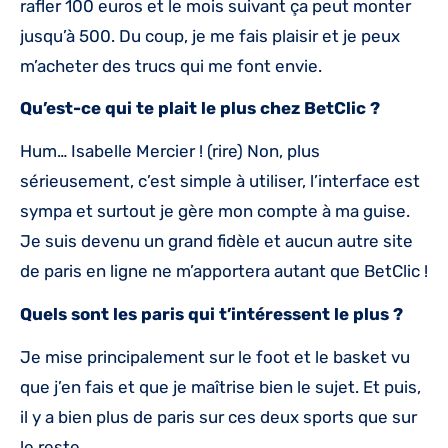
rafler 100 euros et le mois suivant ça peut monter
jusqu’à 500. Du coup, je me fais plaisir et je peux
m’acheter des trucs qui me font envie.
Qu’est-ce qui te plait le plus chez BetClic ?
Hum… Isabelle Mercier ! (rire) Non, plus
sérieusement, c’est simple à utiliser, l’interface est
sympa et surtout je gère mon compte à ma guise.
Je suis devenu un grand fidèle et aucun autre site
de paris en ligne ne m’apportera autant que BetClic !
Quels sont les paris qui t’intéressent le plus ?
Je mise principalement sur le foot et le basket vu
que j’en fais et que je maîtrise bien le sujet. Et puis,
il y a bien plus de paris sur ces deux sports que sur
le reste.