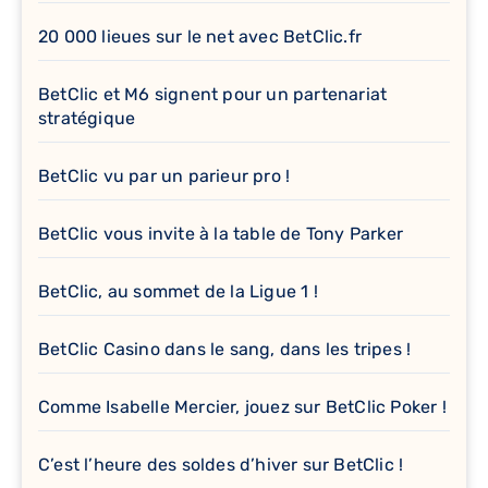
20 000 lieues sur le net avec BetClic.fr
BetClic et M6 signent pour un partenariat
stratégique
BetClic vu par un parieur pro !
BetClic vous invite à la table de Tony Parker
BetClic, au sommet de la Ligue 1 !
BetClic Casino dans le sang, dans les tripes !
Comme Isabelle Mercier, jouez sur BetClic Poker !
C’est l’heure des soldes d’hiver sur BetClic !