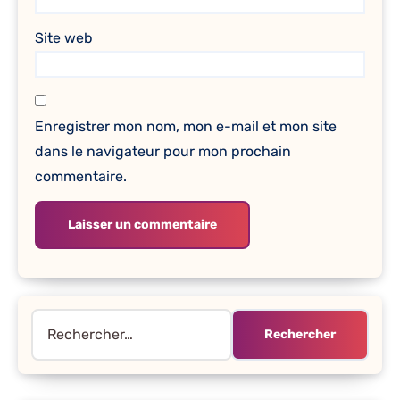
Site web
Enregistrer mon nom, mon e-mail et mon site
dans le navigateur pour mon prochain
commentaire.
Rechercher :