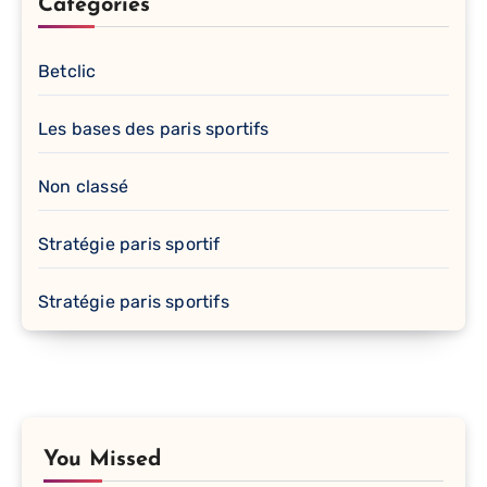
Catégories
Betclic
Les bases des paris sportifs
Non classé
Stratégie paris sportif
Stratégie paris sportifs
You Missed