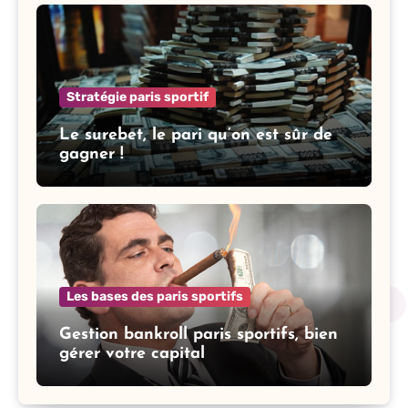
Stratégie paris sportif
Le surebet, le pari qu’on est sûr de
gagner !
Les bases des paris sportifs
Gestion bankroll paris sportifs, bien
gérer votre capital