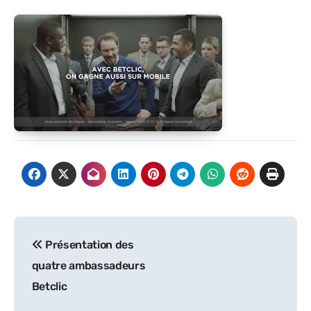
Navigation
Présentation des
de
quatre ambassadeurs
l’article
Betclic