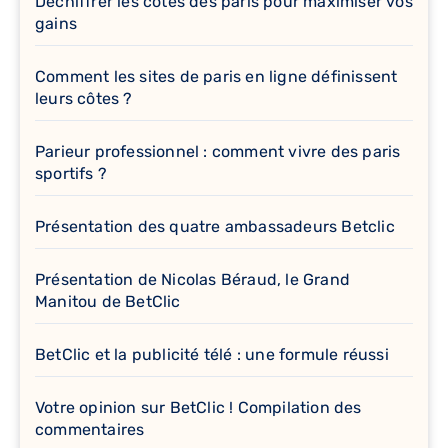
Déchiffrer les côtes des paris pour maximiser vos
gains
Comment les sites de paris en ligne définissent
leurs côtes ?
Parieur professionnel : comment vivre des paris
sportifs ?
Présentation des quatre ambassadeurs Betclic
Présentation de Nicolas Béraud, le Grand
Manitou de BetClic
BetClic et la publicité télé : une formule réussi
Votre opinion sur BetClic ! Compilation des
commentaires