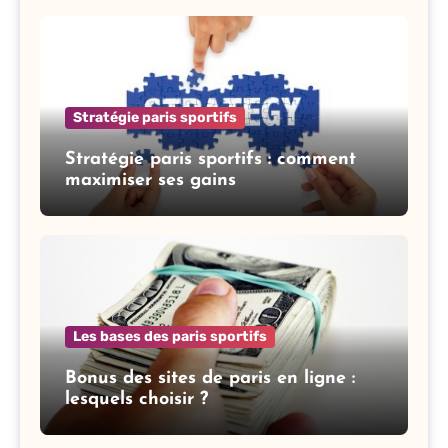
Stratégie paris sportifs
Stratégie paris sportifs : comment
maximiser ses gains
Les bases des paris sportifs
Bonus des sites de paris en ligne :
lesquels choisir ?