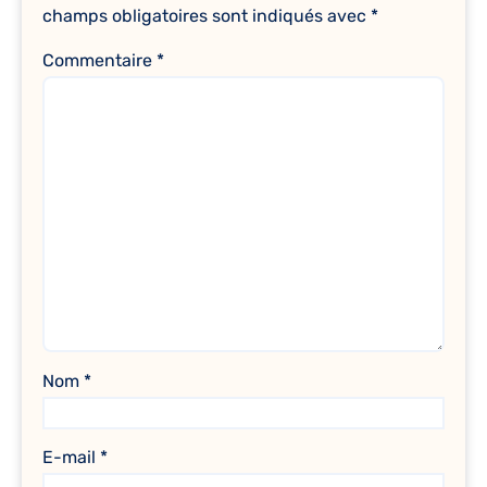
champs obligatoires sont indiqués avec
*
Commentaire
*
Nom
*
E-mail
*