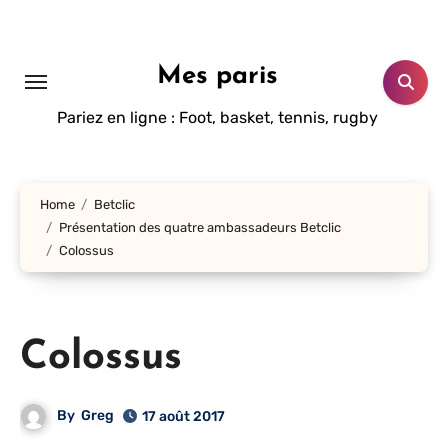
Aller
au
contenu
Mes paris
principal
Pariez en ligne : Foot, basket, tennis, rugby
Home
Betclic
Présentation des quatre ambassadeurs Betclic
Colossus
Colossus
By
Greg
17 août 2017