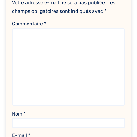
Votre adresse e-mail ne sera pas publiée.
Les
champs obligatoires sont indiqués avec
*
Commentaire
*
Nom
*
E-mail
*