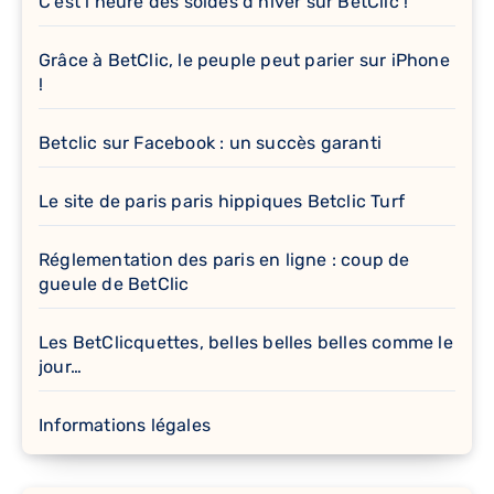
C’est l’heure des soldes d’hiver sur BetClic !
Grâce à BetClic, le peuple peut parier sur iPhone
!
Betclic sur Facebook : un succès garanti
Le site de paris paris hippiques Betclic Turf
Réglementation des paris en ligne : coup de
gueule de BetClic
Les BetClicquettes, belles belles belles comme le
jour…
Informations légales