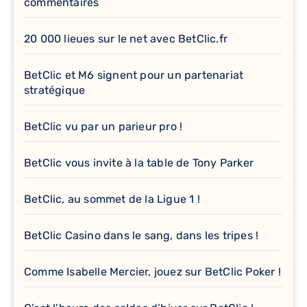
commentaires
20 000 lieues sur le net avec BetClic.fr
BetClic et M6 signent pour un partenariat
stratégique
BetClic vu par un parieur pro !
BetClic vous invite à la table de Tony Parker
BetClic, au sommet de la Ligue 1 !
BetClic Casino dans le sang, dans les tripes !
Comme Isabelle Mercier, jouez sur BetClic Poker !