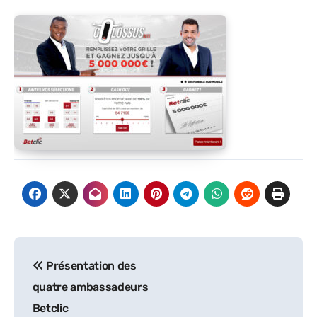
Navigation
Présentation des
de
quatre ambassadeurs
l’article
Betclic