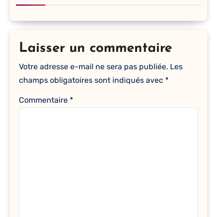
Laisser un commentaire
Votre adresse e-mail ne sera pas publiée.
Les
champs obligatoires sont indiqués avec
*
Commentaire
*