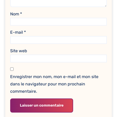
Nom
*
E-mail
*
Site web
Enregistrer mon nom, mon e-mail et mon site
dans le navigateur pour mon prochain
commentaire.