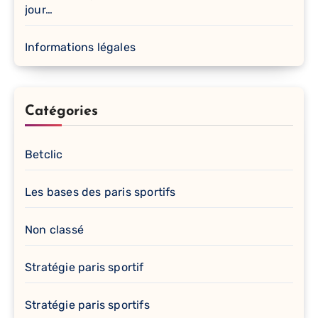
jour…
Informations légales
Catégories
Betclic
Les bases des paris sportifs
Non classé
Stratégie paris sportif
Stratégie paris sportifs