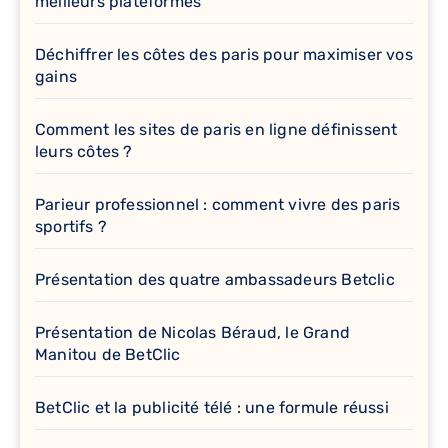
meilleurs plateformes
Déchiffrer les côtes des paris pour maximiser vos
gains
Comment les sites de paris en ligne définissent
leurs côtes ?
Parieur professionnel : comment vivre des paris
sportifs ?
Présentation des quatre ambassadeurs Betclic
Présentation de Nicolas Béraud, le Grand
Manitou de BetClic
BetClic et la publicité télé : une formule réussi