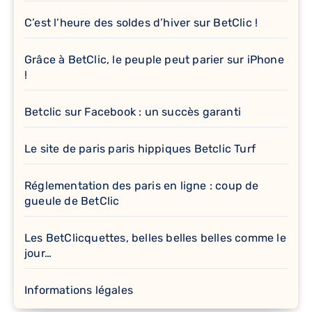
C’est l’heure des soldes d’hiver sur BetClic !
Grâce à BetClic, le peuple peut parier sur iPhone
!
Betclic sur Facebook : un succès garanti
Le site de paris paris hippiques Betclic Turf
Réglementation des paris en ligne : coup de
gueule de BetClic
Les BetClicquettes, belles belles belles comme le
jour…
Informations légales