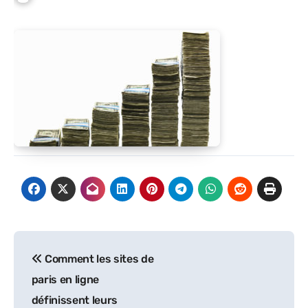
Navigation
Comment les sites de
de
paris en ligne
l’article
définissent leurs