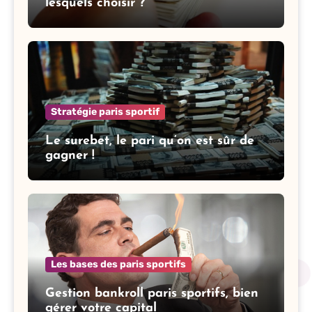
lesquels choisir ?
Stratégie paris sportif
Le surebet, le pari qu’on est sûr de
gagner !
Les bases des paris sportifs
Gestion bankroll paris sportifs, bien
gérer votre capital