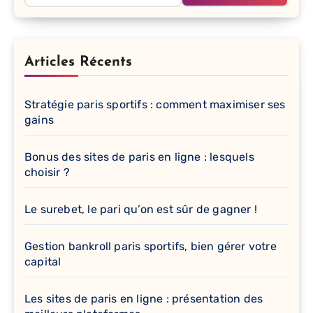
Articles Récents
Stratégie paris sportifs : comment maximiser ses
gains
Bonus des sites de paris en ligne : lesquels
choisir ?
Le surebet, le pari qu’on est sûr de gagner !
Gestion bankroll paris sportifs, bien gérer votre
capital
Les sites de paris en ligne : présentation des