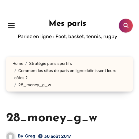
Aller
au
contenu
Mes paris
principal
Pariez en ligne : Foot, basket, tennis, rugby
Home
Stratégie paris sportifs
Comment les sites de paris en ligne définissent leurs
côtes ?
28_money_g_w
28_money_g_w
By
Greg
30 août 2017