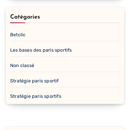
Catégories
Betclic
Les bases des paris sportifs
Non classé
Stratégie paris sportif
Stratégie paris sportifs