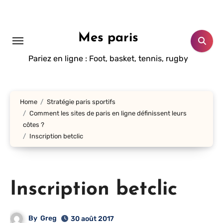
Aller
au
contenu
Mes paris
principal
Pariez en ligne : Foot, basket, tennis, rugby
Home
Stratégie paris sportifs
Comment les sites de paris en ligne définissent leurs
côtes ?
Inscription betclic
Inscription betclic
By
Greg
30 août 2017