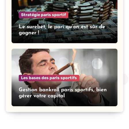
Stratégie paris sportif
Le surebet, le pari qu’on est sûr de
gagner !
Les bases des paris sportifs
Gestion bankroll paris sportifs, bien
gérer votre capital