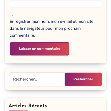
Enregistrer mon nom, mon e-mail et mon site
dans le navigateur pour mon prochain
commentaire.
Rechercher :
Articles Récents