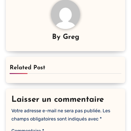
By
Greg
Related Post
Laisser un commentaire
Votre adresse e-mail ne sera pas publiée.
Les
champs obligatoires sont indiqués avec
*
Commentaire
*