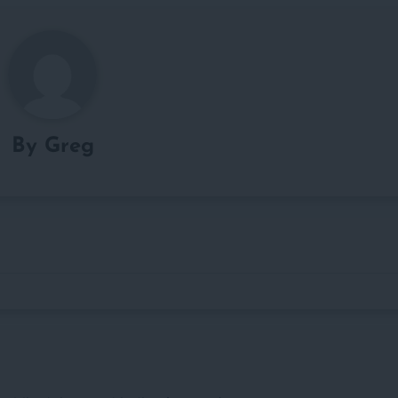
By
Greg