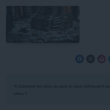
Navigation
Comment les sites de paris en ligne définissent le
de
côtes ?
l’article