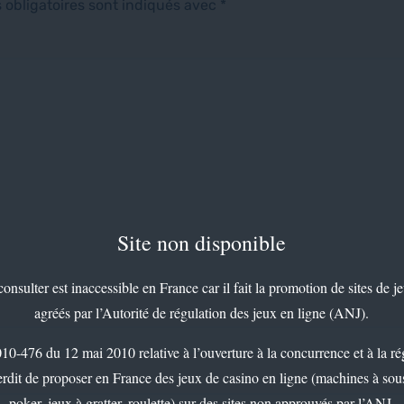
obligatoires sont indiqués avec
*
Site non disponible
onsulter est inaccessible en France car il fait la promotion de sites de 
agréés par l’Autorité de régulation des jeux en ligne (ANJ).
0-476 du 12 mai 2010 relative à l’ouverture à la concurrence et à la rég
nterdit de proposer en France des jeux de casino en ligne (machines à sou
poker, jeux à gratter, roulette) sur des sites non approuvés par l’ANJ.