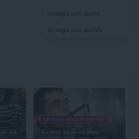
Stratégie paris sportif
Stratégie paris sportifs
Les bases des paris sportifs
’on est
Gestion bankroll paris
sportifs, bien gérer votre