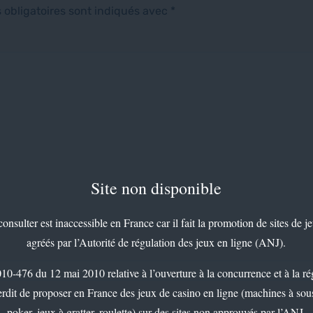
obligatoires sont indiqués avec
*
Site non disponible
onsulter est inaccessible en France car il fait la promotion de sites de 
agréés par l’Autorité de régulation des jeux en ligne (ANJ).
0-476 du 12 mai 2010 relative à l’ouverture à la concurrence et à la rég
nterdit de proposer en France des jeux de casino en ligne (machines à sou
poker, jeux à gratter, roulette) sur des sites non approuvés par l’ANJ.