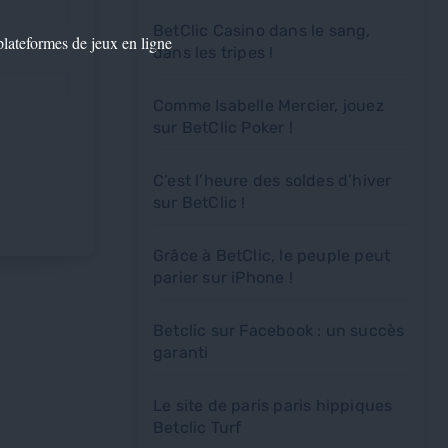
BetClic Casino dans le sang,
plateformes de jeux en ligne
dans les tripes !
Comme Isabelle Mercier, jouez
sur BetClic Poker !
C’est l’heure des soldes d’hiver
sur BetClic !
Grâce à BetClic, le peuple peut
parier sur iPhone !
Betclic sur Facebook : un succès
garanti
Le site de paris paris hippiques
Betclic Turf