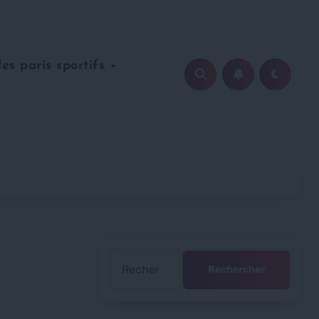
es paris sportifs
Rechercher :