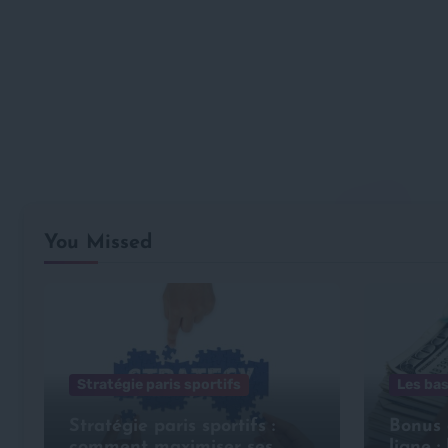
You Missed
Stratégie paris sportifs
Les bas
Stratégie paris sportifs :
Bonus 
comment maximiser ses
ligne :