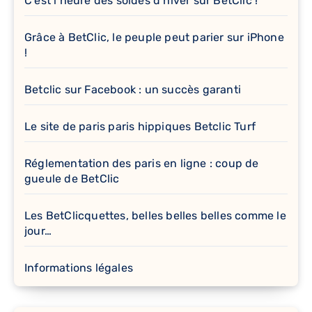
C’est l’heure des soldes d’hiver sur BetClic !
Grâce à BetClic, le peuple peut parier sur iPhone
!
Betclic sur Facebook : un succès garanti
Le site de paris paris hippiques Betclic Turf
Réglementation des paris en ligne : coup de
gueule de BetClic
Les BetClicquettes, belles belles belles comme le
jour…
Informations légales