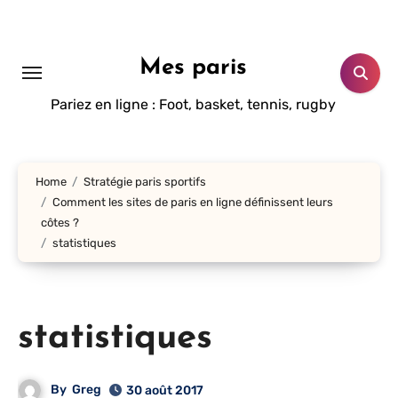
Aller
au
contenu
Mes paris
principal
Pariez en ligne : Foot, basket, tennis, rugby
Home
Stratégie paris sportifs
Comment les sites de paris en ligne définissent leurs
côtes ?
statistiques
statistiques
By
Greg
30 août 2017