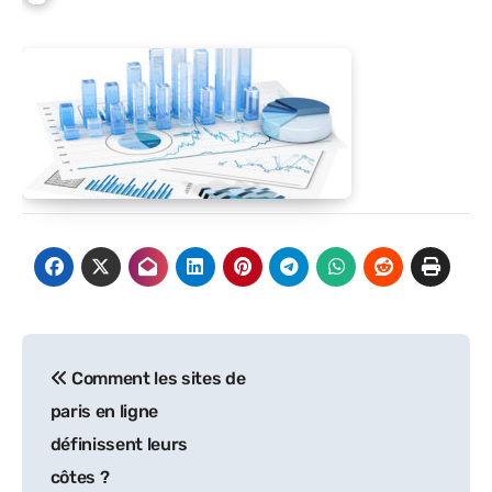
Navigation
Comment les sites de
de
paris en ligne
l’article
définissent leurs
côtes ?