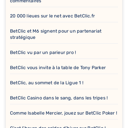
commentaires
20 000 lieues sur le net avec BetClic.fr
BetClic et M6 signent pour un partenariat
stratégique
BetClic vu par un parieur pro !
BetClic vous invite à la table de Tony Parker
BetClic, au sommet de la Ligue 1 !
BetClic Casino dans le sang, dans les tripes !
Comme Isabelle Mercier, jouez sur BetClic Poker !