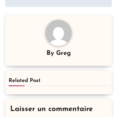
By
Greg
Related Post
Laisser un commentaire