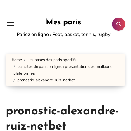
Aller
au
contenu
Mes paris
principal
Pariez en ligne : Foot, basket, tennis, rugby
Home
Les bases des paris sportifs
Les sites de paris en ligne : présentation des meilleurs
plateformes
pronostic-alexandre-ruiz-netbet
pronostic-alexandre-
ruiz-netbet