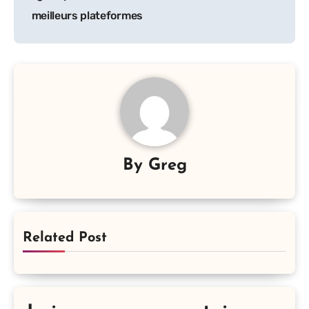
l’article
meilleurs plateformes
By
Greg
Related Post