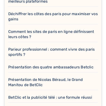
meilleurs plateformes
Déchiffrer les côtes des paris pour maximiser vos
gains
Comment les sites de paris en ligne définissent
leurs côtes ?
Parieur professionnel : comment vivre des paris
sportifs ?
Présentation des quatre ambassadeurs Betclic
Présentation de Nicolas Béraud, le Grand
Manitou de BetClic
BetClic et la publicité télé : une formule réussi