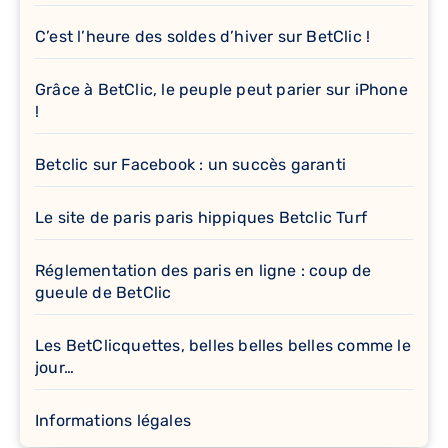
C’est l’heure des soldes d’hiver sur BetClic !
Grâce à BetClic, le peuple peut parier sur iPhone
!
Betclic sur Facebook : un succès garanti
Le site de paris paris hippiques Betclic Turf
Réglementation des paris en ligne : coup de
gueule de BetClic
Les BetClicquettes, belles belles belles comme le
jour…
Informations légales